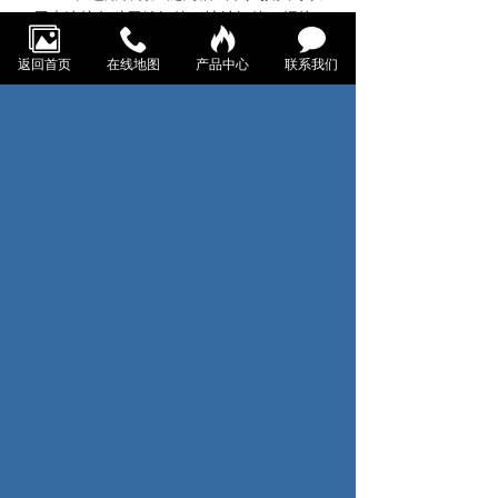
用来连接各种无缝钢管、镀锌钢管、焊接
钢管、不锈钢管、铜管等金属管材。
返回首页
在线地图
产品中心
联系我们
10、可实现管路的柔性连接柔性沟槽
式卡箍接头连接的管路呈柔性系统，能吸
收管子因温度变化产生的长度位移，允许
管子有一定偏移角度，还具有减震作用。
不锈钢沟槽卡箍的安装方法：
卡箍采用特有的可密封的结构设计，
使得沟槽连接件具有良好的密封性，并且
随管内流体压力的增高，其密封性相应增
强。起连接密封作用的沟槽连接管件主要
有三部分组成：密封橡胶圈、卡箍和锁紧
螺栓。位于内层的橡胶密封圈置于被连接
管道的外侧，并与预先滚制的沟槽相吻
合，再在橡胶圈的外部扣上卡箍，然后用
二颗螺栓紧固即可。