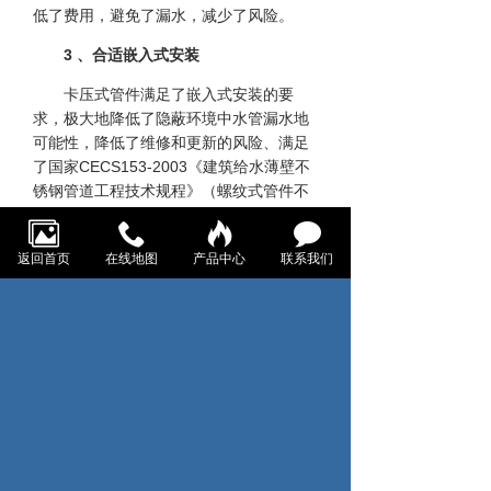
低了费用，避免了漏水，减少了风险。
3 、合适嵌入式安装
卡压式管件满足了嵌入式安装的要
求，极大地降低了隐蔽环境中水管漏水地
可能性，降低了维修和更新的风险、满足
了国家CECS153-2003《建筑给水薄壁不
锈钢管道工程技术规程》（螺纹式管件不
能 做嵌入式安装）。管件接头紧凑，不会
对建筑物墙体造成根本性的损坏。
返回首页
在线地图
产品中心
联系我们
4、免维护，免更新，经济性能优越
在建筑物的使用期内，几乎不需要对
管件进行更新和维护，大量的节约了环境
更新成本，客户财产损失和服务损失趋向
于零。
3、材料强度优秀
304材料的不锈钢抗拉强度大于