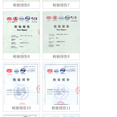
检验报告6
检验报告7
检验报告8
检验报告9
检验报告10
检验报告11